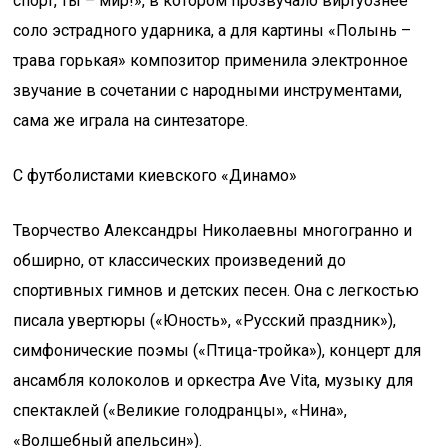
спорт, ты – мир!», в котором прозвучало виртуознее
соло эстрадного ударника, а для картины «Полынь –
трава горькая» композитор применила электронное
звучание в сочетании с народными инструментами,
сама же играла на синтезаторе.
С футболистами киевского «Динамо»
Творчество Александры Николаевны многогранно и
обширно, от классических произведений до
спортивных гимнов и детских песен. Она с легкостью
писала увертюры («Юность», «Русский праздник»),
симфонические поэмы («Птица-тройка»), концерт для
ансамбля колоколов и оркестра Ave Vita, музыку для
спектаклей («Великие голодранцы», «Нина»,
«Волшебный апельсин»).