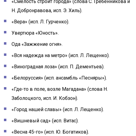
«Смелость строит города» (слова С. Гребенникова и
Н. Добронравова, исп. Э. Хиль).
«Вера» (исп. Л. Гурченко).
Увертюра «Юность».
Ода «Зажжение огня».
«Вся надежда на метро» (исп. Л. Лещенко).
«Виноградная лоза» (исп. П. Дементьев).
«Белоруссия» (исп. ансамбль «Песняры»).
«Где-то в поле, возле Магадана» (слова Н.
Заболоцкого, исп. И. Кобзон).
«Город нашей славы» (исп. Л. Лещенко).
«Вишневый сад» (исп. Витас).
«Весна 45-го» (исп. Ю. Богатиков).