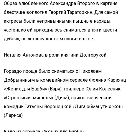
Образ влюбленного Александра Второго в картине
блестяще воплотил Георгий Тараторкин. Для самой
актрисы были непривычными пышные наряды,
частенько ей приходилось сниматься в пяти-шести
дублях, поскольку костюм сковывал ее.
Наталия Антонова в роли княгини Долгорукой
Гораздо проще было сниматься с Николаем
Добрыниным в комедийном сериале Фолинэ Кариянц
«Жених для Барби» (Варя), триллере Юлии Колесник
«Строптивая мишень» (Дина), приключенческой
комедии Татьяны Воронецкой «Лига обманутых жен»
(Лариса).
Кадр из сериала «Жених для Барби»