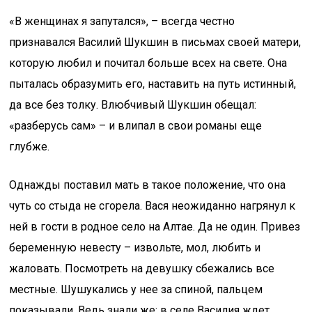
«В женщинах я запутался», – всегда честно
признавался Василий Шукшин в письмах своей матери,
которую любил и почитал больше всех на свете. Она
пыталась образумить его, наставить на путь истинный,
да все без толку. Влюбчивый Шукшин обещал:
«разберусь сам» – и влипал в свои романы еще
глубже.
Однажды поставил мать в такое положение, что она
чуть со стыда не сгорела. Вася неожиданно нагрянул к
ней в гости в родное село на Алтае. Да не один. Привез
беременную невесту – извольте, мол, любить и
жаловать. Посмотреть на девушку сбежались все
местные. Шушукались у нее за спиной, пальцем
показывали. Ведь знали же: в селе Василия ждет