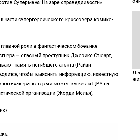
он
ротив Супермена: На заре справедливости»
и части супергероического кроссовера комикс-
в главной роли в фантастическом боевике
стнера — опасный преступник Джерико Стюарт,
вают память погибшего агента (Райан
Ле
оводится, чтобы выяснить информацию, известную
жи
зного-хакера, который может вывести ЦРУ на
стической организации (Жорди Молья).
ик»
кже: