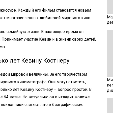
ежиссуре. Каждый его фильм становится новым
Ма
ает многочисленных любителей мирового кино.
де
свою семейную жизнь. В настоящее время он
. Принимает участие Кевин и в жизни своих детей,
ях.
лько лет Кевину Костнеру
вездой мировой величины. За его творчеством
Мин
рового кинематографа. Они могут ответить,
пе
 Сколько лет Кевину Костнеру – вопрос простой. В
ди
оё 64-летие. Но визуально он выглядит моложе
 поклонники считают, что в биографические
.