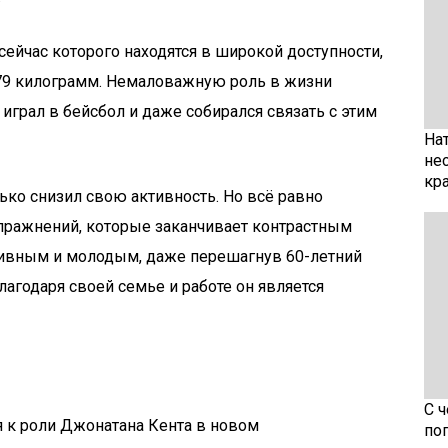
сейчас которого находятся в широкой доступности,
 79 килограмм. Немаловажную роль в жизни
 играл в бейсбол и даже собирался связать с этим
На
не
кр
ко снизил свою активность. Но всё равно
пражнений, которые заканчивает контрастным
тивным и молодым, даже перешагнув 60-летний
благодаря своей семье и работе он является
С 
я к роли Джонатана Кента в новом
по