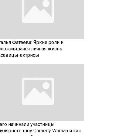
талья Фатеева: Яркие роли и
сложившаяся личная жизнь
асавицы-актрисы
чего начинали участницы
пулярного шоу Comedy Woman и как