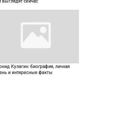
и выглядят сейчас
онид Кулагин: биография, личная
знь и интересные факты