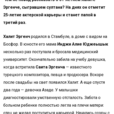
Эргенче, сыгравшем султана? На днях он отметит
25-летие актерской карьеры и станет папой в
третий раз.
Халит Эргенч
родился в Стамбуле, в доме с видом на
Босфор. В юности его мама
Инджи Алие Юджеышык
несколько раз поступала и бросала медицинский
университет. Окончательно забила на учебу девушка,
когда встретила
Саита Эргенча
— известного
турецкого композитора, певца и продюсера. Вскоре
после свадьбы на свет появился Халит. А еще спустя
два года — девочка Азаде. У малышки
диагностировали умственную отсталость. Забота о
больном ребенке полностью легла на плечи матери:
отец не желал поступиться карьерой. Начались ссоры с