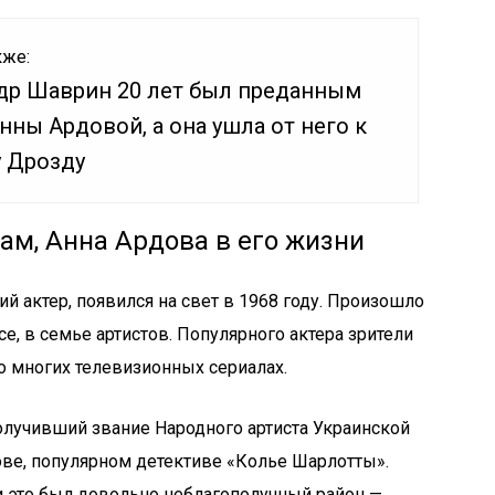
кже:
др Шаврин 20 лет был преданным
ны Ардовой, а она ушла от него к
 Дрозду
ам, Анна Ардова в его жизни
й актер, появился на свет в 1968 году. Произошло
ссе, в семье артистов. Популярного актера зрители
 многих телевизионных сериалах.
получивший звание Народного артиста Украинской
ове, популярном детективе «Колье Шарлотты».
и это был довольно неблагополучный район —