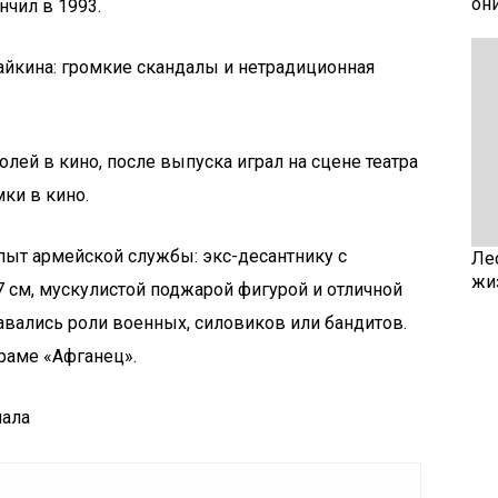
он
нчил в 1993.
айкина: громкие скандалы и нетрадиционная
лей в кино, после выпуска играл на сцене театра
ки в кино.
пыт армейской службы: экс-десантнику с
Ле
жи
 см, мускулистой поджарой фигурой и отличной
авались роли военных, силовиков или бандитов.
раме «Афганец».
иала