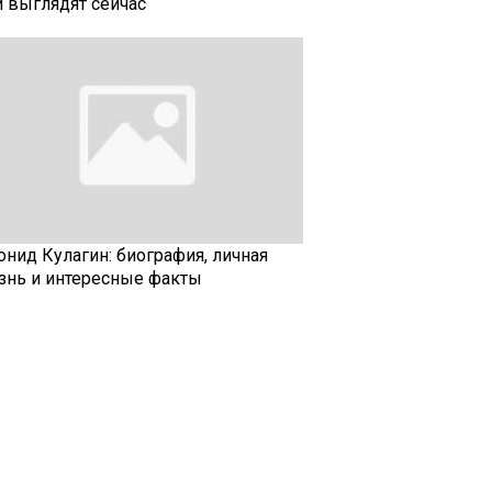
и выглядят сейчас
онид Кулагин: биография, личная
знь и интересные факты