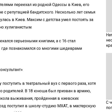
телями переехал из родной Одессы в Киев, его
е с репутацией бандитского. Несколько лет семья
улась в Киев. Максим с детства умел постоять за
но хулиганистым.
На
не
лекался серьезными книгами, а с 16 стал
кр
, где познакомился со многими шедеврами
онсультант»
поступить в театральный вуз с первого раза, хотя
ло родителей. В 18 юноша был призван в армию,
школа выживания, пройденная в киевских
С 
озд поступил в школу-студию МХАТ, в мастерскую
по