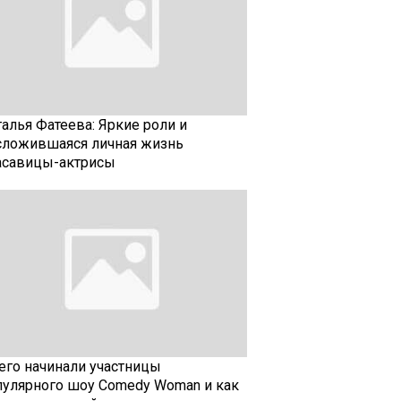
талья Фатеева: Яркие роли и
сложившаяся личная жизнь
асавицы-актрисы
чего начинали участницы
пулярного шоу Comedy Woman и как