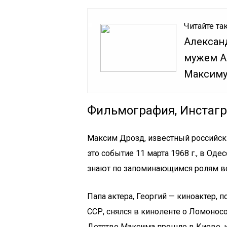
Читайте та
Алексан
мужем Ан
Максиму
Фильмография, Инстагр
Максим Дрозд, известный российски
это событие 11 марта 1968 г., в Оде
знают по запоминающимся ролям во
Папа актера, Георгий — киноактер, 
ССР, снялся в киноленте о Ломонос
Детство Максима прошло в Киеве, 