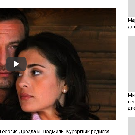
Ма
де
Мин
пе
ди
в Георгия Дрозда и Людмилы Курортник родился