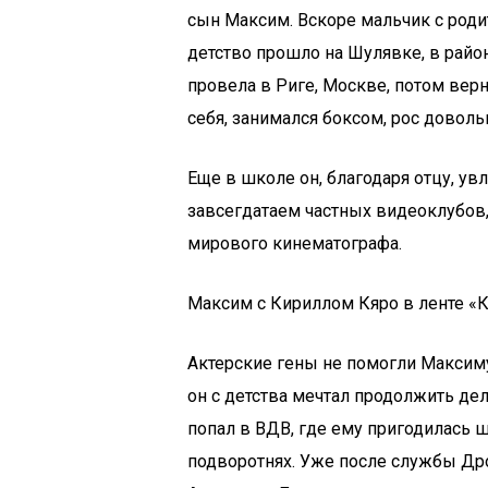
сын Максим. Вскоре мальчик с роди
детство прошло на Шулявке, в район
провела в Риге, Москве, потом верн
себя, занимался боксом, рос доволь
Еще в школе он, благодаря отцу, ув
завсегдатаем частных видеоклубов
мирового кинематографа.
Максим с Кириллом Кяро в ленте «К
Актерские гены не помогли Максиму 
он с детства мечтал продолжить де
попал в ВДВ, где ему пригодилась 
подворотнях. Уже после службы Др