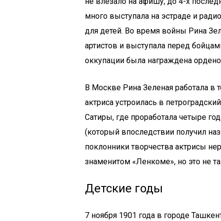
не влезало на афишу, до 4-х послед
много выступала на эстраде и ради
для детей. Во время войны Рина Зе
артистов и выступала перед бойцам
оккупации была награждена ордено
В Москве Рина Зеленая работала в т
актриса устроилась в петроградский
Сатиры, где проработала четыре го
(который впоследствии получил наз
поклонники творчества актрисы нер
знаменитом «Ленкоме», но это не та
Детские годы
7 ноября 1901 года в городе Ташке