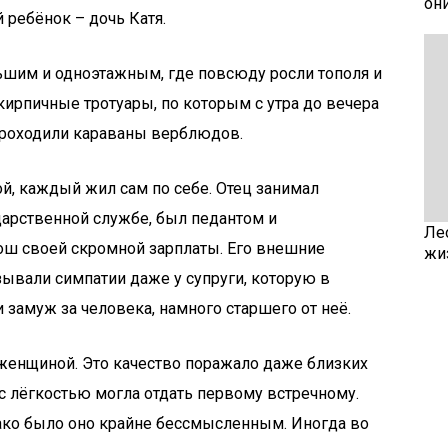
он
ребёнок – дочь Катя.
ьшим и одноэтажным, где повсюду росли тополя и
кирпичные тротуары, по которым с утра до вечера
проходили караваны верблюдов.
й, каждый жил сам по себе. Отец занимал
дарственной службе, был педантом и
Ле
ош своей скромной зарплаты. Его внешние
жи
зывали симпатии даже у супруги, которую в
 замуж за человека, намного старшего от неё.
енщиной. Это качество поражало даже близких
 лёгкостью могла отдать первому встречному.
днако было оно крайне бессмысленным. Иногда во