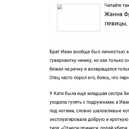
Читайте та
Жанна Ф
певицы,
Брат Иван вообще был личностью з
гувернантку-немку, но как только о
бежал на речку и возвращался толь
Отец часто порол его, боясь, что па
У Кати была ещё младшая сестра Зи
уходила гулять с подружками, а Ива
под ногами, словно шаловливые котя
эксплуатировала добрую и кроткую 
типа: «Отнеси-принеси, подай-убери,