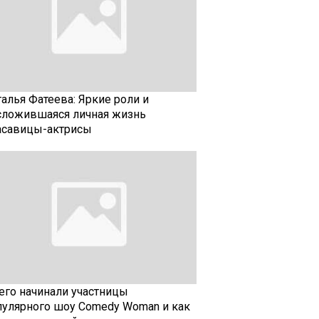
талья Фатеева: Яркие роли и
сложившаяся личная жизнь
асавицы-актрисы
чего начинали участницы
пулярного шоу Comedy Woman и как