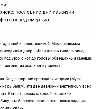
кже:
риске: последние дни из жизни
 фото перед смертью
агадочной и непостижимой. Мама нанимала
на входила в дверь, Иван выпрыгивал в окно,
ко под утро, с ног до головы обвешанный змеями.
рня выгонят из реального училища.
на. Когда старшие пропадали из дома (Муся
н на рыбалку), эти две девчонки вертелись у всех
та. Катя на правах старшей частенько
Зину, а та беспрекословно выполняла задания
 приди-уйди».