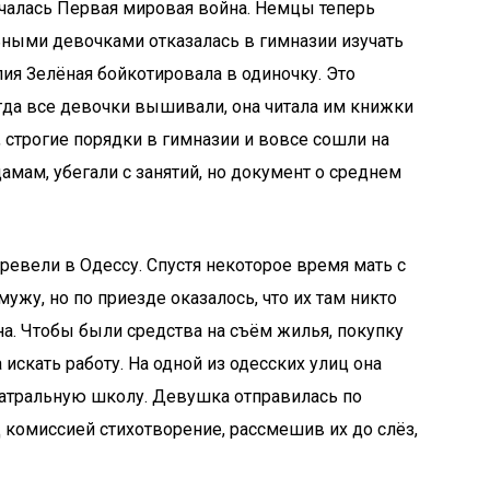
ачалась Первая мировая война. Немцы теперь
льными девочками отказалась в гимназии изучать
лия Зелёная бойкотировала в одиночку. Это
огда все девочки вышивали, она читала им книжки
 строгие порядки в гимназии и вовсе сошли на
амам, убегали с занятий, но документ о среднем
ревели в Одессу. Спустя некоторое время мать с
ужу, но по приезде оказалось, что их там никто
на. Чтобы были средства на съём жилья, покупку
 искать работу. На одной из одесских улиц она
еатральную школу. Девушка отправилась по
д комиссией стихотворение, рассмешив их до слёз,