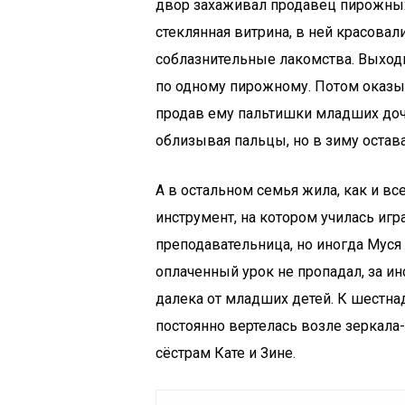
двор захаживал продавец пирожных,
стеклянная витрина, в ней красова
соблазнительные лакомства. Выход
по одному пирожному. Потом оказыв
продав ему пальтишки младших доч
облизывая пальцы, но в зиму остав
А в остальном семья жила, как и в
инструмент, на котором училась игр
преподавательница, но иногда Муся 
оплаченный урок не пропадал, за и
далека от младших детей. К шестна
постоянно вертелась возле зеркала
сёстрам Кате и Зине.