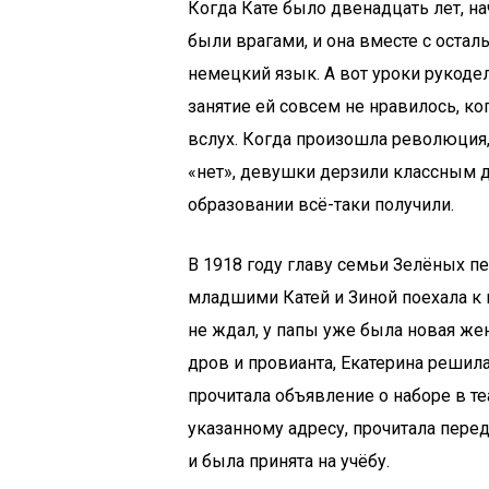
Когда Кате было двенадцать лет, н
были врагами, и она вместе с оста
немецкий язык. А вот уроки рукоде
занятие ей совсем не нравилось, к
вслух. Когда произошла революция,
«нет», девушки дерзили классным д
образовании всё-таки получили.
В 1918 году главу семьи Зелёных пе
младшими Катей и Зиной поехала к м
не ждал, у папы уже была новая же
дров и провианта, Екатерина решила
прочитала объявление о наборе в т
указанному адресу, прочитала пере
и была принята на учёбу.