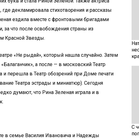
них букв и стала Риной Зеленой. Также актриса
о, где декламировала стихотворения и рассказы
леная ездила вместе с фронтовыми бригадами
и, за что после освобождения страны из
м Красной Звезды.
На
не
еатре «Не рыдай», который нашла случайно. Затем
кр
 «Балаганчик», а после — в московский Театр
да и перешла в Театр обозрений при Доме печати
вание Театра эстрады и миниатюр). Сегодня
едко думают, что Рина Зеленая играла и в
к.
С 
по
нте в семье Василия Ивановича и Надежды