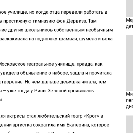
ое училище, но когда отца перевели работать в
Ма
 в престижную гимназию фон Дервиза. Там
де
ание других школьников собственным необычным
заскакивала на подножку трамвая, шумела и вела
осковское театральное училище, правда, как
о увидела объявление о наборе, зашла и прочитала
отворение. Но чем дальше девушка читала, тем
 – уже тогда у Рины Зеленой проявилась
Мин
и.
пе
ди
я актрисы стал любительский театр «Крот» в
дении артистка сократила имя Екатерина, которое