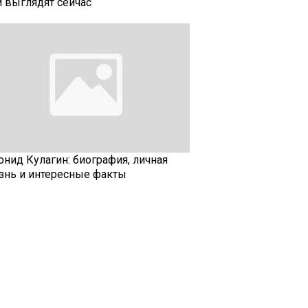
и выглядят сейчас
онид Кулагин: биография, личная
знь и интересные факты