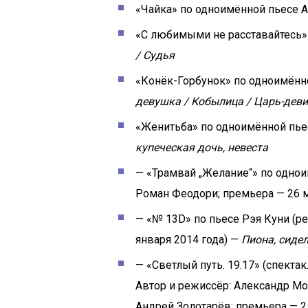
«Чайка» по одноимённой пьесе А
«С любимыми не расставайтесь» 
/ Судья
«Конёк-Горбунок» по одноимённо
девушка / Кобылица / Царь-дев
«Женитьба» по одноимённой пьес
купеческая дочь, невеста
— «Трамвай „Желание“» по однои
Роман Феодори; премьера — 26 м
— «№ 13D» по пьесе Рэя Куни (
января 2014 года) —
Пиона, сиде
— «Светлый путь. 19.17» (спект
Автор и режиссёр: Александр Мо
Андрей Золотарёв; премьера — 2