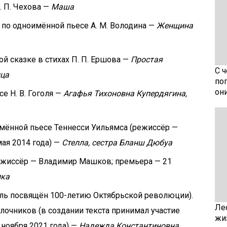
. П. Чехова —
Маша
по одноимённой пьесе А. М. Володина —
Женщина
й сказке в стихах П. П. Ершова —
Простая
С 
ица
по
он
е Н. В. Гоголя —
Агафья Тихоновна Купердягина,
мённой пьесе Теннесси Уильямса (режиссёр —
ая 2014 года) —
Стелла, сестра Бланш Дюбуа
режиссёр — Владимир Машков; премьера — 21
лка
акль посвящён 100-летию Октябрьской революции).
Ле
лочников (в создании текста принимал участие
жи
 ноября 2021 года) —
Надежда Константиновна