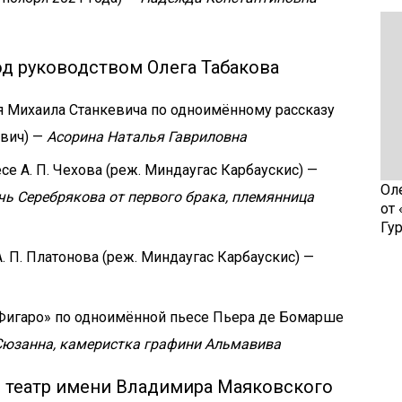
од руководством Олега Табакова
я Михаила Станкевича по одноимённому рассказу
евич) —
Асорина Наталья Гавриловна
е А. П. Чехова (реж. Миндаугас Карбаускис) —
Ол
чь Серебрякова от первого брака, племянница
от
Гу
. П. Платонова (реж. Миндаугас Карбаускис) —
Фигаро» по одноимённой пьесе Пьера де Бомарше
Сюзанна, камеристка графини Альмавива
 театр имени Владимира Маяковского