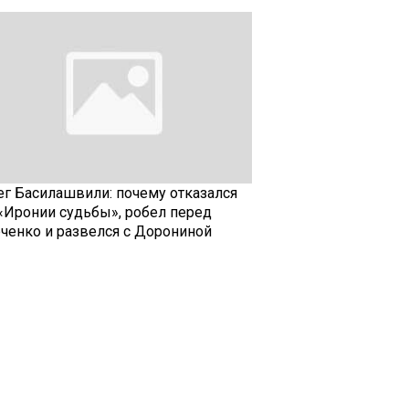
ег Басилашвили: почему отказался
 «Иронии судьбы», робел перед
рченко и развелся с Дорониной