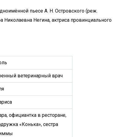
дноимённой пьесе А. Н. Островского (реж.
а Николаевна Негина, актриса провинциального
оль
оенный ветеринарный врач
ля
ариса
ара, официантка в ресторане,
одружка «Конька», сестра
иммы