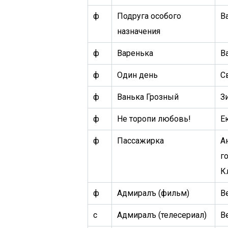
ф
Подруга особого
В
назначения
ф
Варенька
В
ф
Один день
С
ф
Ванька Грозный
З
ф
Не торопи любовь!
Е
ф
Пассажирка
А
г
К
ф
Адмиралъ (фильм)
В
с
Адмиралъ (телесериал)
В