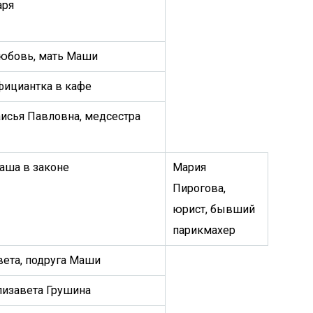
аря
юбовь, мать Маши
фициантка в кафе
аисья Павловна, медсестра
аша в законе
Мария
Пирогова,
юрист, бывший
парикмахер
вета, подруга Маши
лизавета Грушина