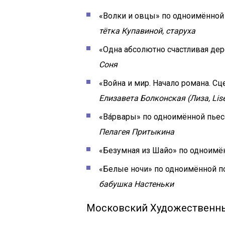
«Волки и овцы» по одноимённой 
тётка Купавиной, старуха
«Одна абсолютно счастливая дер
Соня
«Война и мир. Начало романа. Сц
Елизавета Болконская (Лиза, Lis
«Ва́рвары» по одноимённой пьес
Пелагея Притыкина
«Безумная из Шайо» по одноимё
«Белые ночи» по одноимённой пов
бабушка Настеньки
Московский Художественный