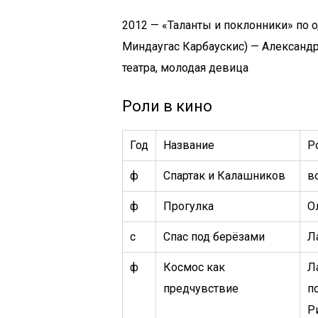
2012 — «Таланты и поклонники» по о
Миндаугас Карбаускис) — Александр
театра, молодая девица
Роли в кино
Год
Название
Р
ф
Спартак и Калашников
в
ф
Прогулка
О
с
Спас под берёзами
Л
ф
Космос как
Л
предчувствие
п
Р