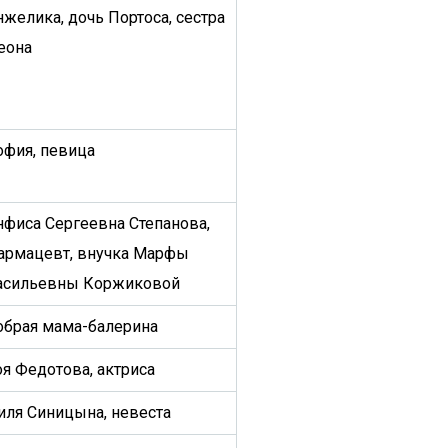
нжелика, дочь Портоса, сестра
еона
офия, певица
нфиса Сергеевна Степанова,
армацевт, внучка Марфы
асильевны Коржиковой
обрая мама-балерина
оя Федотова, актриса
иля Синицына, невеста