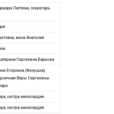
арвара Лаптева, секретарь
аря
ветлана, жена Анатолия
ина
катерина Сергеевна Баркова
нна Егоровна (Аннушка),
орничная Веры Сергеевны
ларк
ера, сестра милосердия
ера, сестра милосердия