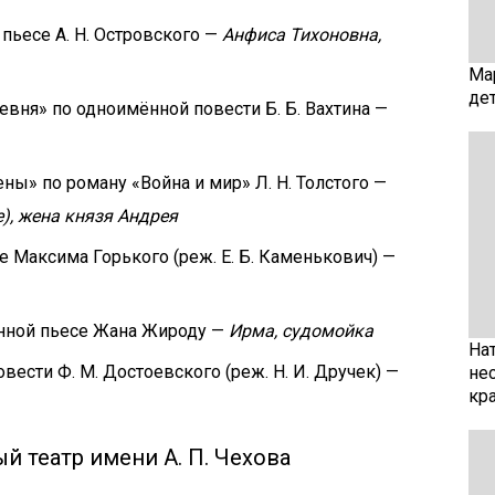
пьесе А. Н. Островского —
Анфиса Тихоновна,
Ма
де
евня» по одноимённой повести Б. Б. Вахтина —
ены» по роману «Война и мир» Л. Н. Толстого —
e), жена князя Андрея
е Максима Горького (реж. Е. Б. Каменькович) —
нной пьесе Жана Жироду —
Ирма, судомойка
На
ести Ф. М. Достоевского (реж. Н. И. Дручек) —
не
кр
 театр имени А. П. Чехова