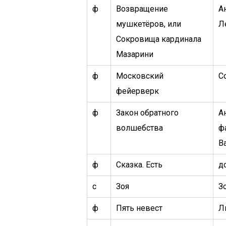
ф
Возвращение
А
мушкетёров, или
Л
Сокровища кардинала
Мазарини
ф
Московский
С
фейерверк
ф
Закон обратного
А
волшебства
ф
В
ф
Сказка. Есть
д
с
Зоя
З
ф
Пять невест
Л