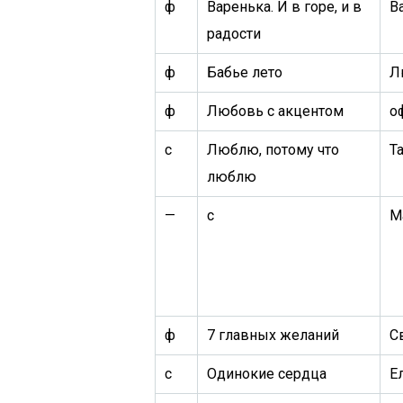
ф
Варенька. И в горе, и в
В
радости
ф
Бабье лето
Л
ф
Любовь с акцентом
о
с
Люблю, потому что
Т
люблю
—
с
М
ф
7 главных желаний
С
с
Одинокие сердца
Е