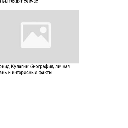
и выглядят сейчас
онид Кулагин: биография, личная
знь и интересные факты