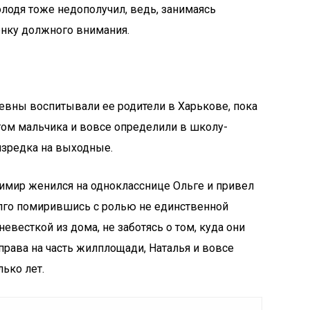
олодя тоже недополучил, ведь, занимаясь
енку должного внимания.
евны воспитывали ее родители в Харькове, пока
отом мальчика и вовсе определили в школу-
 изредка на выходные.
имир женился на однокласснице Ольге и привел
лго помирившись с ролью не единственной
евесткой из дома, не заботясь о том, куда они
 права на часть жилплощади, Наталья и вовсе
ько лет.