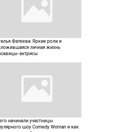
талья Фатеева: Яркие роли и
сложившаяся личная жизнь
асавицы-актрисы
чего начинали участницы
пулярного шоу Comedy Woman и как