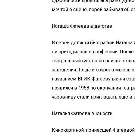
одаренность проявилась рано. Девоч
мечтой о сцене, порой забывая об 
Наташа Фатеева в детстве
В своей детской биографии Наташа Ф
ей пригодилось в профессии. Посл
театральный вуз, но по неизвестным
заведения. Тогда и созрела мысль о
названием ВГИК Фатееву взяли сразу
появился в 1958 по окончании теат
чаровницу стали приглашать еще в 
Наталья Фатеева в юности
Кинокартиной, принесшей Фатеевой у