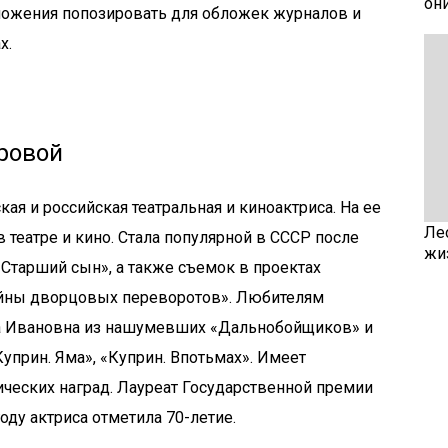
он
ожения попозировать для обложек журналов и
х.
ровой
кая и российская театральная и киноактриса. На ее
Ле
в театре и кино. Стала популярной в СССР после
жи
Старший сын», а также съемок в проектах
йны дворцовых переворотов». Любителям
на Ивановна из нашумевших «Дальнобойщиков» и
уприн. Яма», «Куприн. Впотьмах». Имеет
ческих наград. Лауреат Государственной премии
году актриса отметила 70-летие.