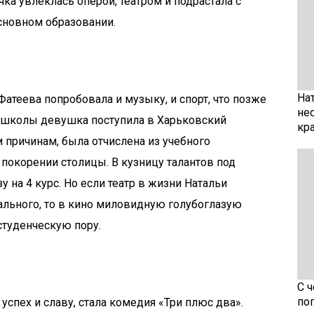
ка увлеклась оперой, театром и подрастала с
основном образовании.
На
атеева попробовала и музыку, и спорт, что позже
не
е школы девушка поступила в Харьковский
кр
 причинам, была отчислена из учебного
 покорении столицы. В кузницу талантов под
 на 4 курс. Но если театр в жизни Натальи
рального, то в кино миловидную голубоглазую
студенческую пору.
С 
по
спех и славу, стала комедия «Три плюс два».