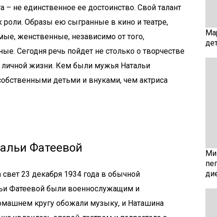
а – не единственное ее достоинство. Свой талант
к роли. Образы ею сыгранные в кино и театре,
Ма
ые, женственные, независимо от того,
де
ые. Сегодня речь пойдет не столько о творчестве
е личной жизни. Кем были мужья Натальи
 собственными детьми и внуками, чем актриса
тальи Фатеевой
Мин
пе
ди
 свет 23 декабря 1934 года в обычной
льи Фатеевой были военнослужащим и
домашнем кругу обожали музыку, и Наташина