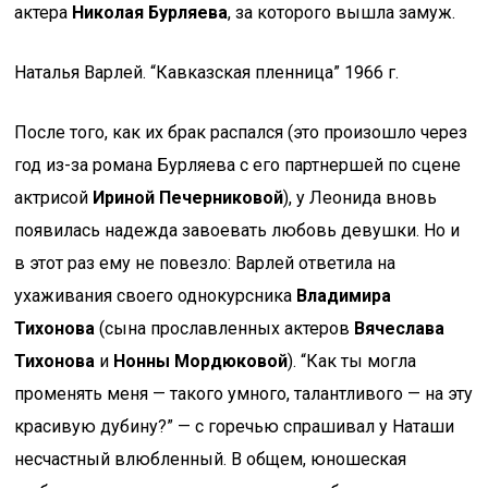
актера
Николая Бурляева
, за которого вышла замуж.
Наталья Варлей. “Кавказская пленница” 1966 г.
После того, как их брак распался (это произошло через
год из-за романа Бурляева с его партнершей по сцене
актрисой
Ириной Печерниковой
), у Леонида вновь
появилась надежда завоевать любовь девушки. Но и
в этот раз ему не повезло: Варлей ответила на
ухаживания своего однокурсника
Владимира
Тихонова
(сына прославленных актеров
Вячеслава
Тихонова
и
Нонны Мордюковой
). “Как ты могла
променять меня — такого умного, талантливого — на эту
красивую дубину?” — с горечью спрашивал у Наташи
несчастный влюбленный. В общем, юношеская