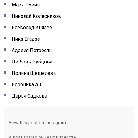
Марк Лукин
Николай Колесников
Всеволод Князев
Ника Егадзе
Аделия Петросян
Любовь Рубцова
Полина Шешелева
Вероника Ан
Дарья Садкова
View this post on Instagram
A post shared by Teamtutberidze