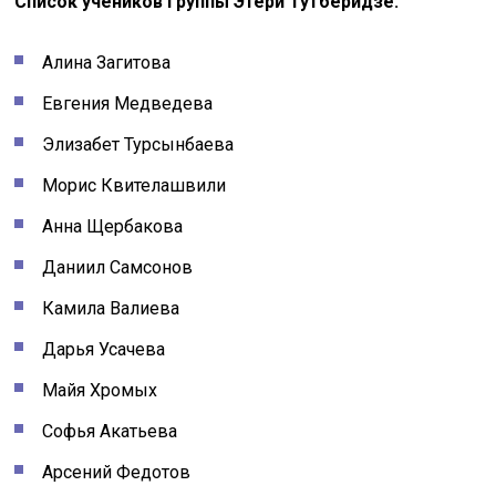
Список учеников группы Этери Тутберидзе:
Алина Загитова
Евгения Медведева
Элизабет Турсынбаева
Морис Квителашвили
Анна Щербакова
Даниил Самсонов
Камила Валиева
Дарья Усачева
Майя Хромых
Софья Акатьева
Арсений Федотов