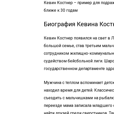
Кевин Костнер – пример для подра
ближе к 30 годам
Биография Кевина Кост
Кевин Костнер появился на свет в 
большой семье, став третьим мальч
сотрудником жилищно-коммунального
судейством бейсбольной лиги. Шаро
государственном департаменте здр
Мужчина с теплом вспоминает детски
находил время для детей. Классичес
съездить с мальчишками на рыбалк
переезде мама записала младшего 
найти друзей среди сверстников. Т