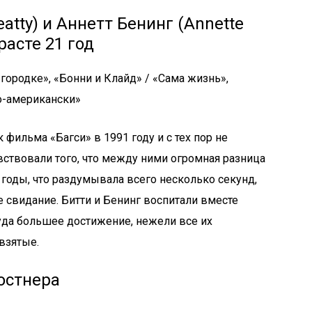
atty) и Аннетт Бенинг (Annette
расте 21 год
 городке», «Бонни и Клайд» / «Сама жизнь»,
о-американски»
фильма «Багси» в 1991 году и с тех пор не
вствовали того, что между ними огромная разница
я годы, что раздумывала всего несколько секунд,
е свидание. Битти и Бенинг воспитали вместе
куда большее достижение, нежели все их
взятые.
остнера