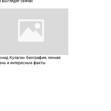
и выглядят сейчас
онид Кулагин: биография, личная
знь и интересные факты