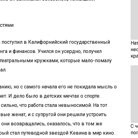
стями
 поступил в Калифорнийский государственный
На
не
га и финансов. Учился он усердно, получил
кр
я театральными кружками, которые мало-помалу
ал.
анию, но с самого начала его не покидала мысль о
очет. И дело было в детских мечтах о спорте.
сильно, что работа стала невыносимой. На тот
ые женат, и с супругой они решили устроить
они возвращались, оказалось, что в том же
С 
по
рый стал путеводной звездой Кевина в мир кино.