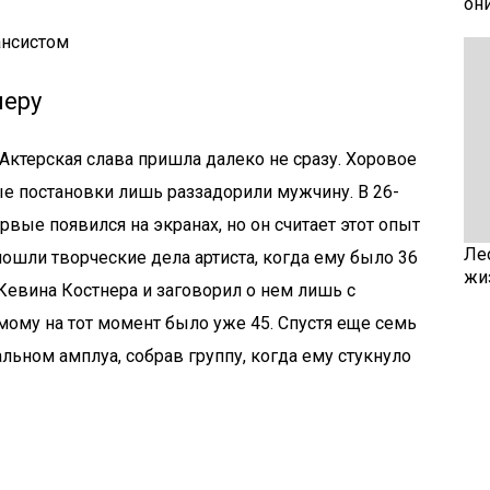
он
ансистом
неру
 Актерская слава пришла далеко не сразу. Хоровое
ые постановки лишь раззадорили мужчину. В 26-
вые появился на экранах, но он считает этот опыт
Ле
шли творческие дела артиста, когда ему было 36
жи
 Кевина Костнера и заговорил о нем лишь с
мому на тот момент было уже 45. Спустя еще семь
льном амплуа, собрав группу, когда ему стукнуло