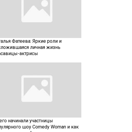
талья Фатеева: Яркие роли и
сложившаяся личная жизнь
асавицы-актрисы
чего начинали участницы
пулярного шоу Comedy Woman и как