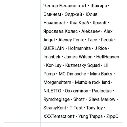
Честер Беннингтон† • Шакира •
Эминем • Элджей • Юлия
Началова† • Яна Краб • ЯрмаК •
Ярослава Колес • Alekseev • Alex
Angel • Alexey Fenix • Face • Feduk •
GUERLAIN • Hofmannita • J Rice •
Imanbek • James Wilson • HellHeaven
• Kor-Lay • Kuznetsky Squad • Lil
Pump • MC Dimanche • Mimi Barks •
Morgenshtern • Mumble rock land •
NILETTO • Oxxxymiron • Pauloctus •
Rymdreglage • Shot† • Slava Marlow •
StraniyKent • T-Fest • Tony Igy •
XXXTentaction† • Yung Trappa • ZippO