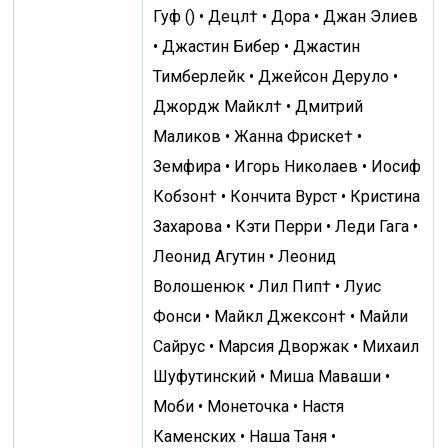
Гуф () • Децл† • Дора • Джан Элиев
• Джастин Бибер • Джастин
Тимберлейк • Джейсон Деруло •
Джордж Майкл† • Дмитрий
Маликов • Жанна Фриске† •
Земфира • Игорь Николаев • Иосиф
Кобзон† • Кончита Вурст • Кристина
Захарова • Кэти Перри • Леди Гага •
Леонид Агутин • Леонид
Волошенюк • Лил Пип† • Луис
Фонси • Майкл Джексон† • Майли
Сайрус • Марсия Дворжак • Михаил
Шуфутинский • Миша Маваши •
Моби • Монеточка • Настя
Каменских • Наша Таня •