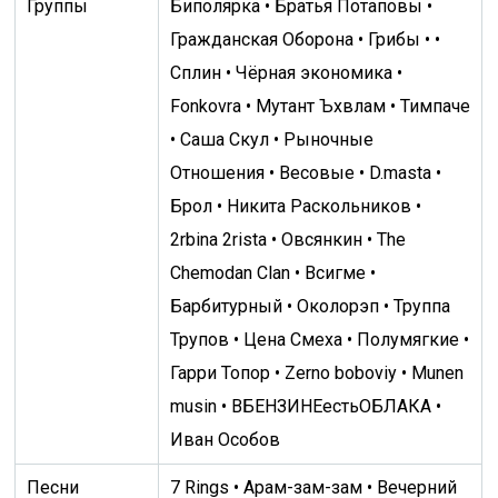
Группы
Биполярка • Братья Потаповы •
Гражданская Оборона • Грибы • •
Сплин • Чёрная экономика •
Fonkovra • Мутант Ъхвлам • Тимпаче
• Саша Скул • Рыночные
Отношения • Весовые • D.masta •
Брол • Никита Раскольников •
2rbina 2rista • Овсянкин • The
Chemodan Clan • Всигме •
Барбитурный • Околорэп • Труппа
Трупов • Цена Смеха • Полумягкие •
Гарри Топор • Zerno boboviy • Munen
musin • ВБЕНЗИНЕестьОБЛАКА •
Иван Особов
Песни
7 Rings • Арам-зам-зам • Вечерний