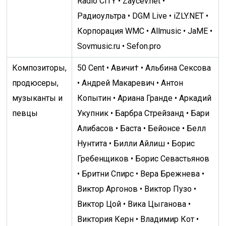
Radio CITY • Zaycev.net •
Радиоультра • DGM Live • iZLY.NET •
Корпорация WMC • Allmusic • JaME •
Sovmusic.ru • Sefon.pro
Композиторы,
50 Cent • Авичи† • Альбина Сексова
продюсеры,
• Андрей Макаревич • Антон
музыканты и
Копытин • Ариана Гранде • Аркадий
певцы
Укупник • Барбра Стрейзанд • Бари
Алибасов • Баста • Бейонсе • Белл
Нунтита • Билли Айлиш • Борис
Гребенщиков • Борис Севастьянов
• Бритни Спирс • Вера Брежнева •
Виктор Аргонов • Виктор Пузо •
Виктор Цой • Вика Цыганова •
Виктория Керн • Владимир Кот •