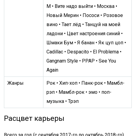
М • Вите надо выйти • Москва •
Новый Мерин • Пососи • Розовое
вино • Тает лёд • Танцуй на моей
ладони • Цвет настроения синий •
Шмаки Бум • Я банан • Як цуп цоп •
Cadillac • Despacito • El Problema •
Gangnam Style • PPAP • See You
Again
Жанры
Рок • Хип-хоп • Панк-рок • Мамбл-
рэп • Мамбл-рок • эмо • поп-
музыка • Трэп
Расцвет карьеры
Всего за год (с сентября 2017-го по октябрь 2018-го)