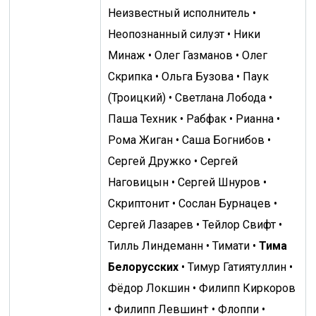
Неизвестный исполнитель •
Неопознанный силуэт • Ники
Минаж • Олег Газманов • Олег
Скрипка • Ольга Бузова • Паук
(Троицкий) • Светлана Лобода •
Паша Техник • Рабфак • Рианна •
Рома Жиган • Саша Богнибов •
Сергей Дружко • Сергей
Наговицын • Сергей Шнуров •
Скриптонит • Сослан Бурнацев •
Сергей Лазарев • Тейлор Свифт •
Тилль Линдеманн • Тимати •
Тима
Белорусских
• Тимур Гатиятуллин •
Фёдор Локшин • Филипп Киркоров
• Филипп Левшин† • Флоппи •