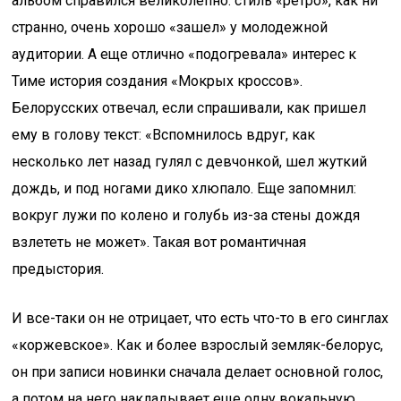
альбом справился великолепно: стиль «ретро», как ни
странно, очень хорошо «зашел» у молодежной
аудитории. А еще отлично «подогревала» интерес к
Тиме история создания «Мокрых кроссов».
Белорусских отвечал, если спрашивали, как пришел
ему в голову текст: «Вспомнилось вдруг, как
несколько лет назад гулял с девчонкой, шел жуткий
дождь, и под ногами дико хлюпало. Еще запомнил:
вокруг лужи по колено и голубь из-за стены дождя
взлететь не может». Такая вот романтичная
предыстория.
И все-таки он не отрицает, что есть что-то в его синглах
«коржевское». Как и более взрослый земляк-белорус,
он при записи новинки сначала делает основной голос,
а потом на него накладывает еще одну вокальную