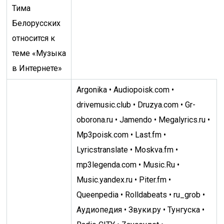
Тима
Белорусских
относится к
теме «Музыка
в Интернете»
Argonika • Audiopoisk.com •
drivemusic.club • Druzya.com • Gr-
oborona.ru • Jamendo • Megalyrics.ru •
Mp3poisk.com • Last.fm •
Lyricstranslate • Moskva.fm •
mp3legenda.com • Music.Ru •
Music.yandex.ru • Piter.fm •
Queenpedia • Rolldabeats • ru_grob •
Аудиопедия • Звуки.ру • Тунгуска •