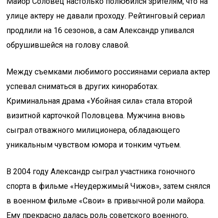
Майор Соловец настолько полюбился зрителям, что на
улице актеру не давали проходу. Рейтинговый сериал
продлили на 16 сезонов, а сам Александр упивался
обрушившейся на голову славой.
Между съемками любимого россиянами сериала актер
успевал сниматься в других киноработах.
Криминальная драма «Убойная сила» стала второй
визитной карточкой Половцева. Мужчина вновь
сыграл отважного милиционера, обладающего
уникальным чувством юмора и тонким чутьем.
В 2004 году Александр сыграл участника гоночного
спорта в фильме «Неудержимый Чижов», затем снялся
в военном фильме «Свои» в привычной роли майора.
Ему прекрасно далась роль советского военного,