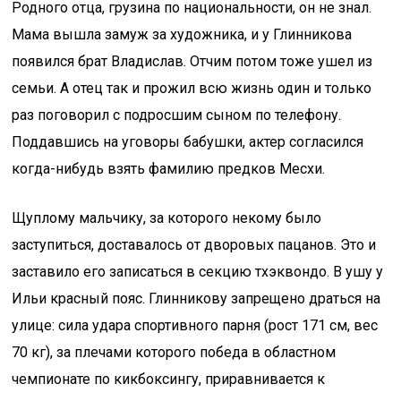
Родного отца, грузина по национальности, он не знал.
Мама вышла замуж за художника, и у Глинникова
появился брат Владислав. Отчим потом тоже ушел из
семьи. А отец так и прожил всю жизнь один и только
раз поговорил с подросшим сыном по телефону.
Поддавшись на уговоры бабушки, актер согласился
когда-нибудь взять фамилию предков Месхи.
Щуплому мальчику, за которого некому было
заступиться, доставалось от дворовых пацанов. Это и
заставило его записаться в секцию тхэквондо. В ушу у
Ильи красный пояс. Глинникову запрещено драться на
улице: сила удара спортивного парня (рост 171 см, вес
70 кг), за плечами которого победа в областном
чемпионате по кикбоксингу, приравнивается к