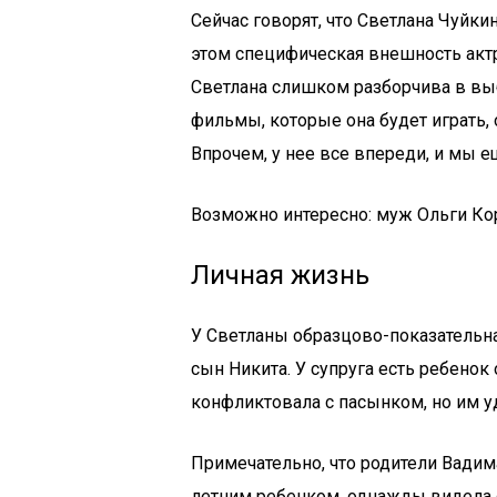
Сейчас говорят, что Светлана Чуйки
этом специфическая внешность актр
Светлана слишком разборчива в выб
фильмы, которые она будет играть, 
Впрочем, у нее все впереди, и мы е
Возможно интересно: муж Ольги Ко
Личная жизнь
У Светланы образцово-показательна
сын Никита. У супруга есть ребено
конфликтовала с пасынком, но им у
Примечательно, что родители Вадима
летним ребенком, однажды видела с