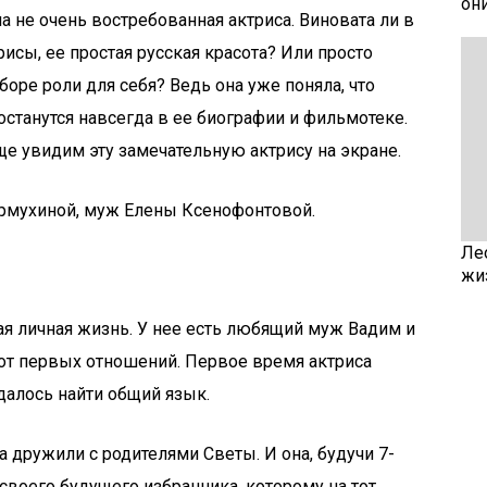
он
на не очень востребованная актриса. Виновата ли в
исы, ее простая русская красота? Или просто
оре роли для себя? Ведь она уже поняла, что
останутся навсегда в ее биографии и фильмотеке.
ще увидим эту замечательную актрису на экране.
рмухиной, муж Елены Ксенофонтовой.
Ле
жи
я личная жизнь. У нее есть любящий муж Вадим и
к от первых отношений. Первое время актриса
далось найти общий язык.
 дружили с родителями Светы. И она, будучи 7-
воего будущего избранника, которому на тот