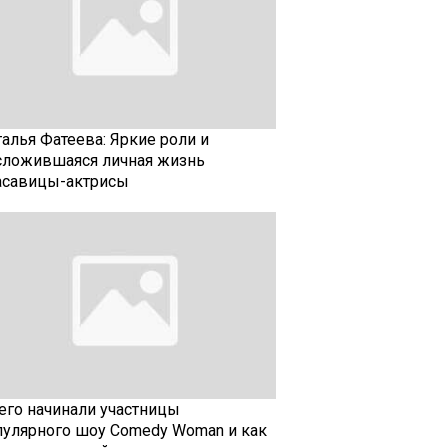
талья Фатеева: Яркие роли и
сложившаяся личная жизнь
асавицы-актрисы
чего начинали участницы
пулярного шоу Comedy Woman и как