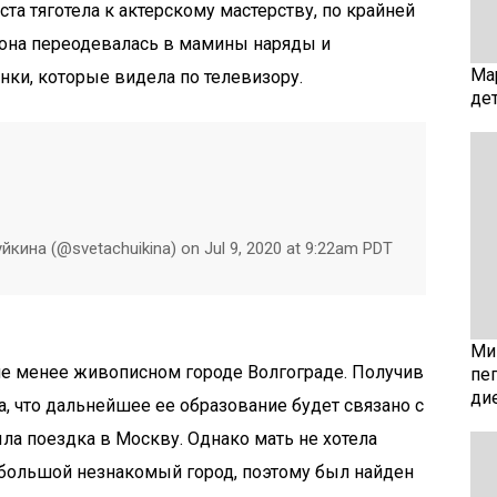
ста тяготела к актерскому мастерству, по крайней
о она переодевалась в мамины наряды и
Ма
ки, которые видела по телевизору.
де
йкина (@svetachuikina) on Jul 9, 2020 at 9:22am PDT
Мин
е менее живописном городе Волгограде. Получив
пе
ди
ла, что дальнейшее ее образование будет связано с
ла поездка в Москву. Однако мать не хотела
 большой незнакомый город, поэтому был найден