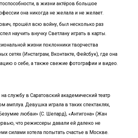
отоспособности, в жизни актёров большое
офессии она никогда не желала и не желает.
вич, прошёл всю войну, был несколько раз
спел научить внучку Светлану играть в карты.
ссиональной жизни поклонники творчества
х сетях (Инстаграм, Вконтакте, Фейсбук), где она
цию о себе, а также свежие фотографии и видео.
а на службу в Саратовский академический театр
м амплуа. Девушка играла в таких спектаклях,
«Безумие любви» (С. Шепард), «Антигона» (Жан
нтервью, что режиссеры давали ей далеко не
еми силами хотела попытать счастье в Москве.