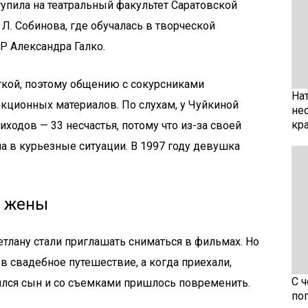
упила на театральный факультет Саратовской
Л. Собинова, где обучалась в творческой
Р Александра Галко.
ткой, поэтому общению с сокурсниками
На
екционных материалов. По слухам, у Чуйкиной
не
кр
ходов — 33 несчастья, потому что из-за своей
а в курьезные ситуации. В 1997 году девушка
ь жены
тлану стали приглашать сниматься в фильмах. Но
в свадебное путешествие, а когда приехали,
С 
ился сын и со съемками пришлось повременить.
по