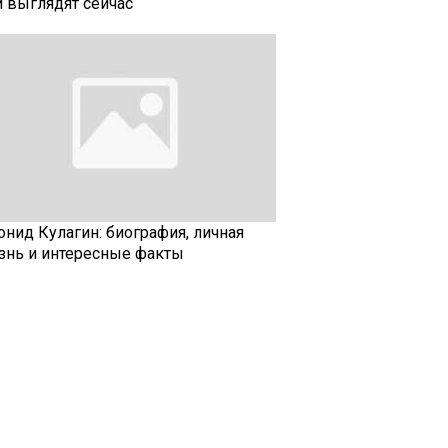
и выглядят сейчас
онид Кулагин: биография, личная
знь и интересные факты