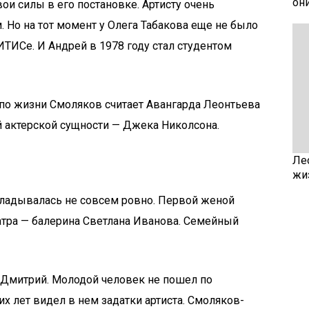
он
и силы в его постановке. Артисту очень
. Но на тот момент у Олега Табакова еще не было
ИТИСе. И Андрей в 1978 году стал студентом
 по жизни Смоляков считает Авангарда Леонтьева
й актерской сущности — Джека Николсона.
Ле
жи
ладывалась не совсем ровно. Первой женой
еатра — балерина Светлана Иванова. Семейный
 Дмитрий. Молодой человек не пошел по
их лет видел в нем задатки артиста. Смоляков-