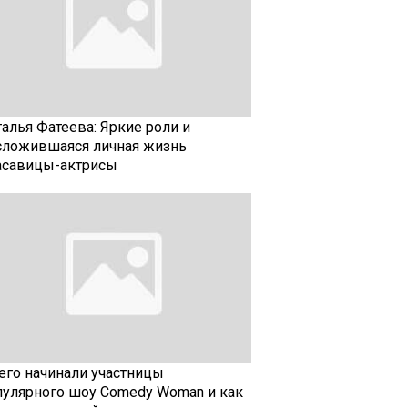
талья Фатеева: Яркие роли и
сложившаяся личная жизнь
асавицы-актрисы
чего начинали участницы
пулярного шоу Comedy Woman и как