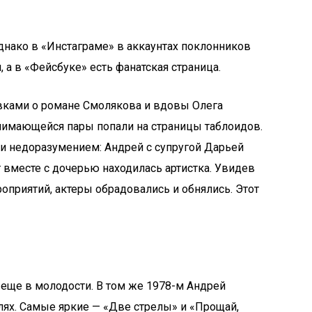
однако в «Инстаграме» в аккаунтах поклонников
 а в «Фейсбуке» есть фанатская страница.
овками о романе Смолякова и вдовы Олега
нимающейся пары попали на страницы таблоидов.
хи недоразумением: Андрей с супругой Дарьей
т вместе с дочерью находилась артистка. Увидев
роприятий, актеры обрадовались и обнялись. Этот
 еще в молодости. В том же 1978-м Андрей
лях. Самые яркие — «Две стрелы» и «Прощай,