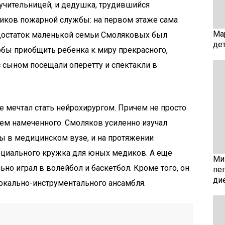
учительницей, и дедушка, трудившийся
иков пожарной службы: на первом этаже сама
Ма
 Достаток маленькой семьи Смоляковых был
де
обы приобщить ребенка к миру прекрасного,
с сыном посещали оперетту и спектакли в
ве мечтал стать нейрохирургом. Причем не просто
ием намеченного. Смоляков усиленно изучал
ы в медицинском вузе, и на протяжении
пециального кружка для юных медиков. А еще
Мин
но играл в волейбол и баскетбол. Кроме того, он
пе
ди
вокально-инструментального ансамбля.