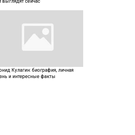
и выглядят сейчас
онид Кулагин: биография, личная
знь и интересные факты