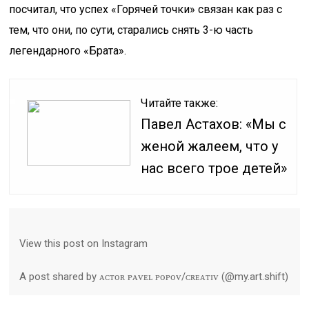
посчитал, что успех «Горячей точки» связан как раз с
тем, что они, по сути, старались снять 3-ю часть
легендарного «Брата».
Читайте также:
Павел Астахов: «Мы с
женой жалеем, что у
нас всего трое детей»
View this post on Instagram
A post shared by ᴀᴄᴛᴏʀ ᴘᴀᴠᴇʟ ᴘᴏᴘᴏᴠ/ᴄʀᴇᴀᴛɪᴠ (@my.art.shift)