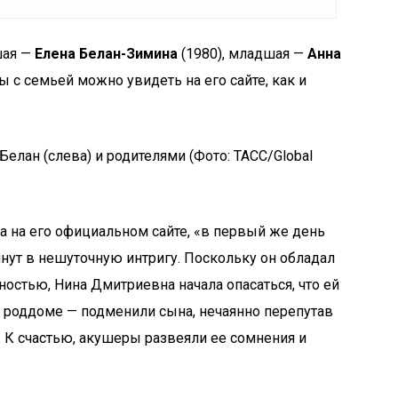
шая —
Елена Белан-Зимина
(1980), младшая —
Анна
 с семьей можно увидеть на его сайте, как и
елан (слева) и родителями (Фото: ТАСС/Global
на на его официальном сайте, «в первый же день
нут в нешуточную интригу. Поскольку он обладал
стью, Нина Дмитриевна начала опасаться, что ей
 роддоме — подменили сына, нечаянно перепутав
 К счастью, акушеры развеяли ее сомнения и