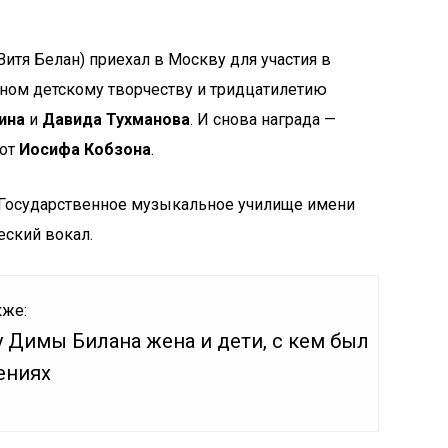
Витя Белан) приехал в Москву для участия в
нном детскому творчеству и тридцатилетию
ина
и
Давида Тухманова
. И снова награда —
 от
Иосифа Кобзона
.
в Государственное музыкальное училище имени
еский вокал.
кже:
у Димы Билана жена и дети, с кем был
ениях