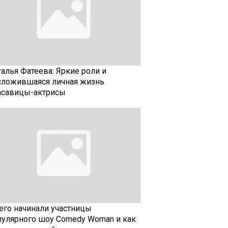
талья Фатеева: Яркие роли и
сложившаяся личная жизнь
асавицы-актрисы
чего начинали участницы
пулярного шоу Comedy Woman и как