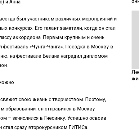
он
о) и Анна
 всегда был участником различных мероприятий и
х конкурсах. Его талант заметили, когда он стал
лассу аккордеона. Первым крупным и очень
 фестиваль «Чунга-Чанга». Поездка в Москву в
рню, на фестивале Белана наградил дипломом
он.
Ле
жи
зможно
 свяжет свою жизнь с творчеством. Поэтому,
ем образовании, он отправился в Москву
ом – зачислился в Гнесинку. Успешно освоив
н стал сразу второкурсником ГИТИСа.