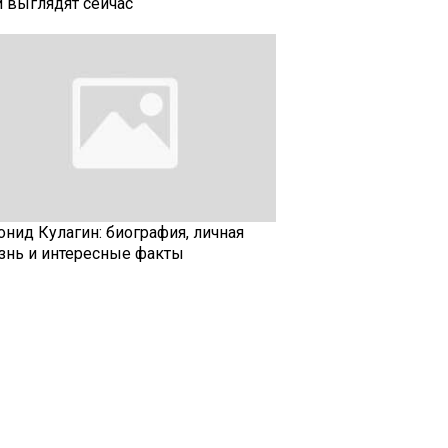
и выглядят сейчас
онид Кулагин: биография, личная
знь и интересные факты