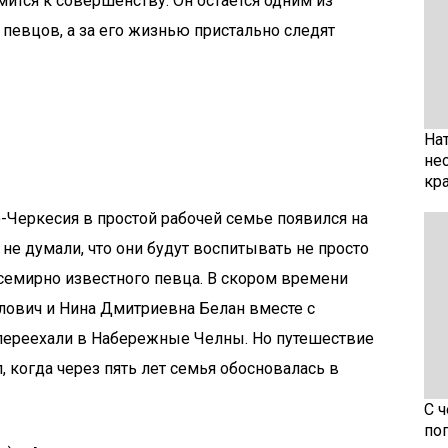
мится к совершенству. Он остается одним из
певцов, а за его жизнью пристально следят
На
не
кр
о-Черкесия в простой рабочей семье появился на
 не думали, что они будут воспитывать не просто
всемирно известного певца. В скором времени
лович и Нина Дмитриевна Белан вместе с
переехали в Набережные Челны. Но путешествие
 когда через пять лет семья обосновалась в
С 
по