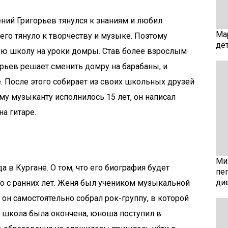
ний Григорьев тянулся к знаниям и любил
Ма
его тянуло к творчеству и музыке. Поэтому
де
ую школу на уроки домры. Став более взрослым
рьев решает сменить домру на барабаны, и
е. После этого собирает из своих школьных друзей
у музыканту исполнилось 15 лет, он написал
на гитаре.
Мин
а в Кургане. О том, что его биография будет
пе
ди
но с ранних лет. Женя был учеником музыкальной
 он самостоятельно собрал рок-группу, в которой
 школа была окончена, юноша поступил в