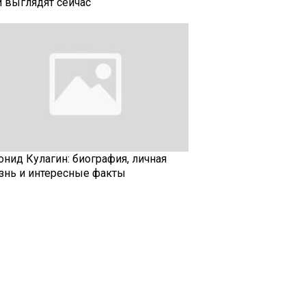
и выглядят сейчас
онид Кулагин: биография, личная
знь и интересные факты