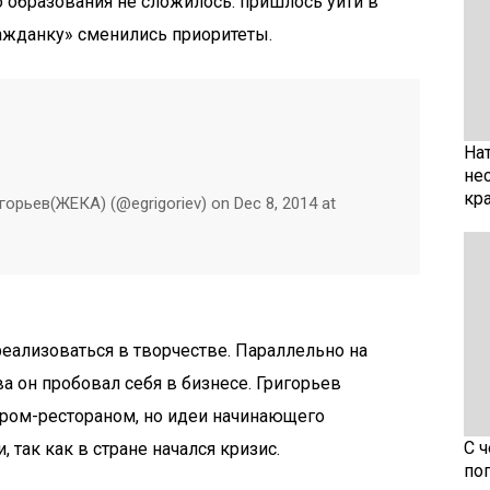
 образования не сложилось: пришлось уйти в
ажданку» сменились приоритеты.
На
не
кр
горьев(ЖЕКА) (@egrigoriev) on Dec 8, 2014 at
реализоваться в творчестве. Параллельно на
 он пробовал себя в бизнесе. Григорьев
аром-рестораном, но идеи начинающего
С 
 так как в стране начался кризис.
по