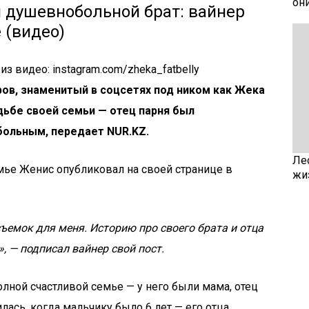
он
 душевнобольной брат: вайнер
 (видео)
из видео: instagram.com/zheka_fatbelly
ов, знаменитый в соцсетях под ником как Жека
удьбе своей семьи — отец парня был
больным, передает NUR.KZ.
Ле
мье Женис опубликовал на своей странице в
жи
ъемок для меня. Историю про своего брата и отца
, — подписал вайнер свой пост.
олной счастливой семье — у него были мама, отец
лась, когда мальчику было 6 лет — его отца