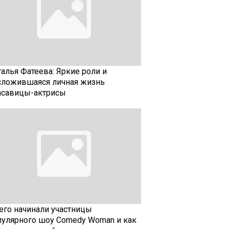
талья Фатеева: Яркие роли и
сложившаяся личная жизнь
асавицы-актрисы
чего начинали участницы
пулярного шоу Comedy Woman и как