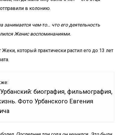
е отправили в колонию.
па занимается чем-то… что его деятельность
делился Женис воспоминаниями.
т Жеки, который практически растил его до 13 лет
ата.
кже:
 Урбанский: биография, фильмография,
жизнь. Фото Урбанского Евгения
ича
болел. Последние три года он мучился. Это были