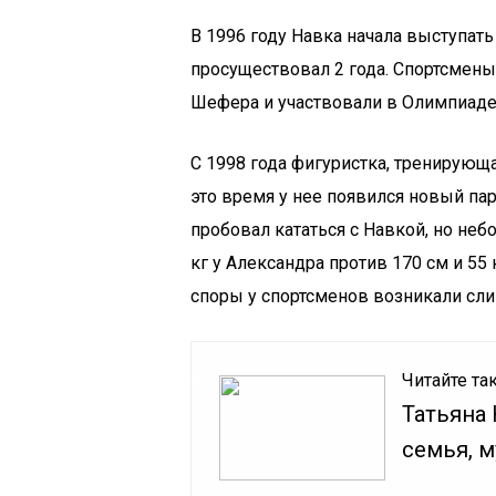
В 1996 году Навка начала выступат
просуществовал 2 года. Спортсмен
Шефера и участвовали в Олимпиаде 
С 1998 года фигуристка, тренирующа
это время у нее появился новый па
пробовал кататься с Навкой, но небо
кг у Александра против 170 см и 55 
споры у спортсменов возникали сли
Читайте та
Татьяна 
семья, м