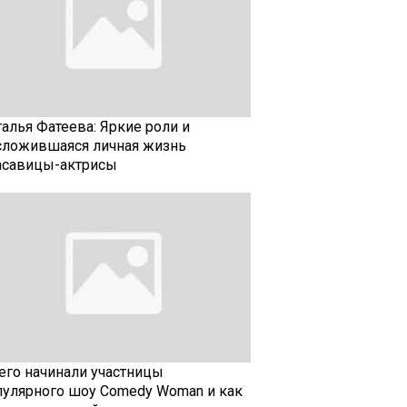
талья Фатеева: Яркие роли и
сложившаяся личная жизнь
асавицы-актрисы
чего начинали участницы
пулярного шоу Comedy Woman и как