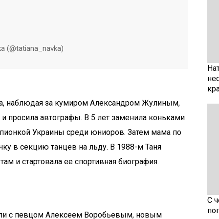
ka (@tatiana_navka)
На
не
кр
ва, наблюдая за кумиром Александром Жулиным,
 и просила автографы. В 5 лет заменила коньками
мпионкой Украины среди юниоров. Затем мама по
ку в секцию танцев на льду. В 1988-м Таня
там и стартовала ее спортивная биография.
С 
по
али с певцом Алексеем Воробьевым, новым