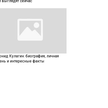
и выглядят сейчас
онид Кулагин: биография, личная
знь и интересные факты