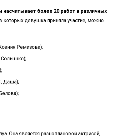
 насчитывает более 20 работ в различных
 в которых девушка приняла участие, можно
Ксения Ремизова);
а Солышко);
;
, Даша);
Белова);
.
уа. Она является разноплановой актрисой,