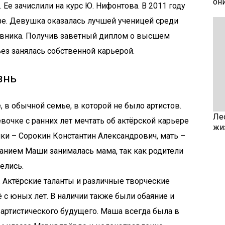
он
Ее зачислили на курс Ю. Нифонтова. В 2011 году
зе. Девушка оказалась лучшей ученицей среди
авника. Получив заветный диплом о высшем
ез занялась собственной карьерой.
знь
 в обычной семье, в которой не было артистов.
Ле
вочке с ранних лет мечтать об актёрской карьере
жи
ки – Сорокин Константин Александрович, мать –
анием Маши занималась мама, так как родители
елись.
 Актёрские таланты и различные творческие
ё с юных лет. В наличии также были обаяние и
артистического будущего. Маша всегда была в