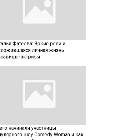
талья Фатеева: Яркие роли и
сложившаяся личная жизнь
асавицы-актрисы
чего начинали участницы
пулярного шоу Comedy Woman и как