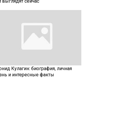
и выглядят сейчас
онид Кулагин: биография, личная
знь и интересные факты