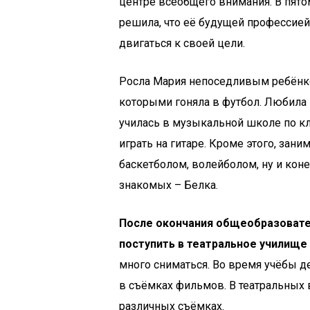
центре всеобщего внимания. В пято
решила, что её будущей профессией 
двигаться к своей цели.
Росла Мария непоседливым ребёнко
которыми гоняла в футбол. Любила
училась в музыкальной школе по кл
играть на гитаре. Кроме этого, зан
баскетболом, волейболом, ну и кон
знакомых – Белка.
После окончания общеобразовател
поступить в театральное училище
много сниматься. Во время учёбы де
в съёмках фильмов. В театральных в
различных съёмках.