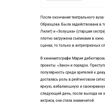
После окончания театрального вуза
Образцова. Была задействована в т
Лилит) и «Золушка» (старшая сестра)
плотно загружена съёмками в кино.
сценах, то только в антрепризных с
В кинематографе Мария дебютировал
проекты: «Закон и порядок. Престу
популярность среди зрителей к дев
досталась роль в рейтинговом ситк
яркую, взбалмошную и своенравную
следующий день, после выхода на э
актриса, она стала знаменитой.