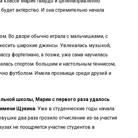
м классе Мария твёрдо и целенаправленно
будет актёрство. И она стремительно начала
м. Во дворе обычно играла с мальчишками, с
 носить широкие джинсы. Увлекалась музыкой,
ассу фортепиано, а позже, уже сама научилась
ималась спортом: большим и настольным теннисом,
ечно футболом. Имела прозвище среди друзей и
ьной школы, Марии с первого раза удалось
 имени Щукина.
Уже в студенческие годы начала
вушке два раза грозило отчисление из-за участия
узах не поощряется участие студентов в