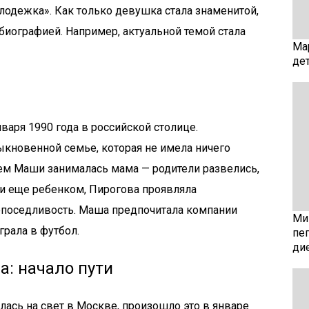
одежка». Как только девушка стала знаменитой,
биографией. Например, актуальной темой стала
Ма
де
нваря 1990 года в российской столице.
кновенной семье, которая не имела ничего
ем Маши занималась мама — родители развелись,
учи еще ребенком, Пирогова проявляла
непоседливость. Маша предпочитала компании
Мин
грала в футбол.
пе
ди
а: начало пути
ась на свет в Москве, произошло это в январе