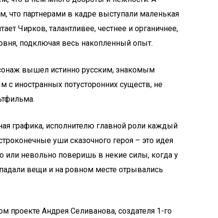
м, что партнерами в кадре выступали маленькая
тает Чирков, талантливее, честнее и органичнее,
уровня, подключая весь накопленный опыт.
сонаж вышел истинно русским, знакомым
ым с иностранных потусторонних существ, не
ьтфильма.
ная графика, исполнителю главной роли каждый
строконечные уши сказочного героя – это идея
но или невольно поверишь в некие силы, когда у
падали вещи и на ровном месте отрывались
ом проекте Андрея Селиванова, создателя 1-го