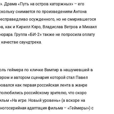
». Драма «Путь на остров каторжных» – его
оскольку снимается по произведениям Антона
 несправедливо осужденного, но не смирившегося
ов, как и Кирилл Кяро, Владислав Ветров и Михаил
онорара. Группа «БИ-2» также не попросила оплату
качестве саундтрека.
роль геймера по кличке Вампир в нашумевшей в
сером и автором сценария которой стал Павел
овался как первая российская лента в жанре
 полюбились российскому зрителю, что скоро
ьм «На игре. Новый уровень» (а вскоре на
многосерийная адаптация фильма – «Геймеры») с