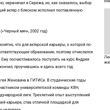
он
ю, нервничал и Сережа, но, как оказалось, выбор
ий актер с блеском исполнил поставленную
(«Черный мяч», 2002 год)
онятно, что для актерской карьеры, о которой по-
оответствующее образование, поэтому отчислился
Ле
 Ему посчастливилось поступить на курс Андрея
жи
акончил, проучившись и здесь всего год.
ергея Женовача в ГИТИСе. В студенческие годы
частником университетской команды КВН,
дународной лиге. Трехлетний опыт выступлений
шей карьере, став отличной площадкой для
о человека.