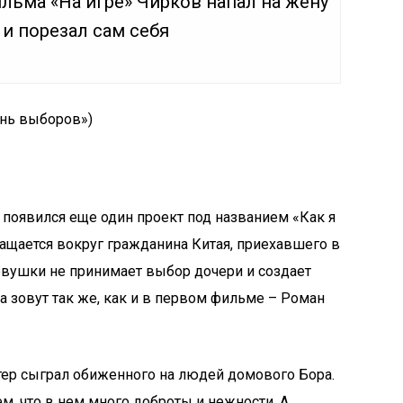
льма «На игре» Чирков напал на жену
и порезал сам себя
ень выборов»)
 появился еще один проект под названием «Как я
ращается вокруг гражданина Китая, приехавшего в
евушки не принимает выбор дочери и создает
а зовут так же, как и в первом фильме – Роман
ер сыграл обиженного на людей домового Бора.
м, что в нем много доброты и нежности. А