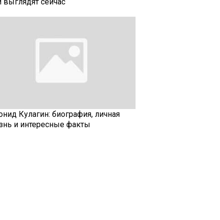
и выглядят сейчас
онид Кулагин: биография, личная
знь и интересные факты