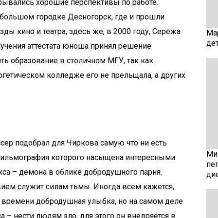
ткрывались хорошие перспективы по работе.
большом городке Десногорск, где и прошли
ды кино и театра, здесь же, в 2000 году, Сережа
Ма
де
учения аттестата юноша принял решение
ть образование в столичном МГУ, так как
ргетическом колледже его не прельщала, а других
сер подобрал для Чиркова самую что ни есть
Мин
фильмография которого насыщена интересными
пе
кса – демона в облике добродушного парня.
ди
вием служит силам тьмы. Иногда всем кажется,
от времени добродушная улыбка, но на самом деле
а – нести людям зло, для этого он внедряется в