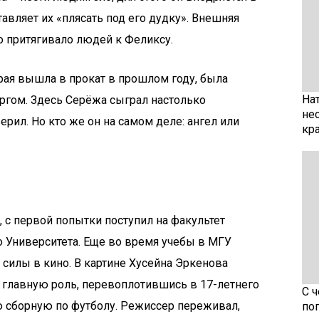
авляет их «плясать под его дудку». Внешняя
о притягивало людей к Феликсу.
рая вышла в прокат в прошлом году, была
На
ргом. Здесь Серёжа сыграл настолько
не
ерил. Но кто же он на самом деле: ангел или
кр
 с первой попытки поступил на факультет
 Университета. Еще во время учебы в МГУ
силы в кино. В картине Хусейна Эркенова
 главную роль, перевоплотившись в 17-летнего
С 
 сборную по футболу. Режиссер переживал,
по