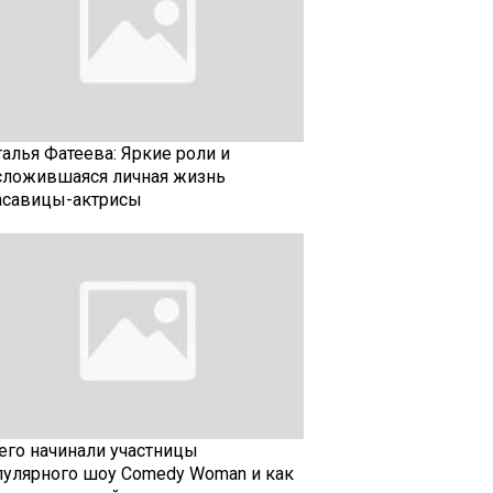
талья Фатеева: Яркие роли и
сложившаяся личная жизнь
асавицы-актрисы
чего начинали участницы
пулярного шоу Comedy Woman и как