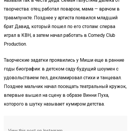
назвали так в честь деда. Семья Галустяна далека от
творчества: отец работал поваром, мама — врачом в
травмпункте. Позднее у артиста появился младший
брат Давид, который пошел по его стопам: сперва
играл в КВН, а затем начал работать в Comedy Club
Production.
Творческие задатки проявились у Миши еще в ранние
годы биографии: в детском саду будущий шоумен с
удовольствием пел, декламировал стихи и танцевал.
Позднее мальчик начал посещать театральный кружок,
впервые вышел на сцену в образе Винни Пуха,
которого в шутку называет кумиром детства.
View this post on Instagram